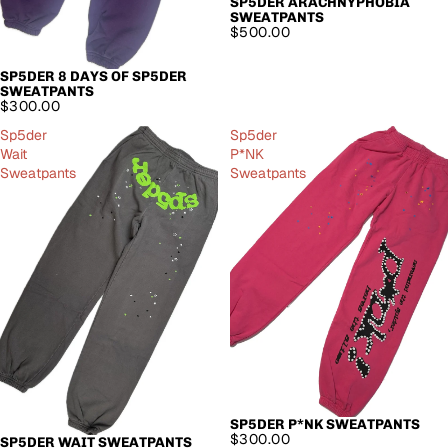
SP5DER ARACHNYPHOBIA
SWEATPANTS
$500.00
SP5DER 8 DAYS OF SP5DER
SWEATPANTS
$300.00
Sp5der
Sp5der
Wait
P*NK
Sweatpants
Sweatpants
SP5DER P*NK SWEATPANTS
$300.00
SP5DER WAIT SWEATPANTS