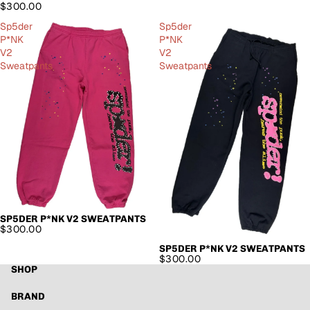
$300.00
Sp5der
Sp5der
P*NK
P*NK
V2
V2
Sweatpants
Sweatpants
SP5DER P*NK V2 SWEATPANTS
$300.00
SP5DER P*NK V2 SWEATPANTS
$300.00
SHOP
BRAND
Widerrufsrecht