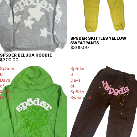
SP5DER SKITTLES YELLOW
SWEATPANTS
$300.00
SP5DER BELUGA HOODIE
$300.00
Sp5der
Sp5der
8
8
Days
Days
of
of
Sp5der
Sp5der
Hoodie
Sweatpants