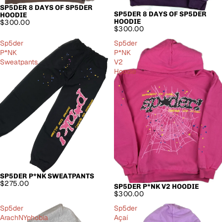
SP5DER 8 DAYS OF SP5DER
SP5DER 8 DAYS OF SP5DER
HOODIE
HOODIE
$300.00
$300.00
Sp5der
Sp5der
P*NK
P*NK
Sweatpants
V2
Hoodie
SP5DER P*NK SWEATPANTS
AUSVERKAUFT
$275.00
SP5DER P*NK V2 HOODIE
$300.00
Sp5der
Sp5der
ArachNYphobia
Açaí