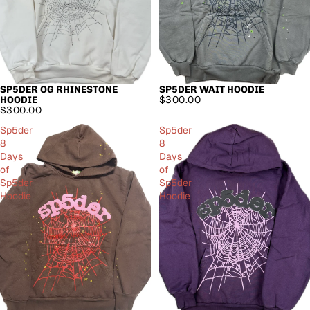
SP5DER OG RHINESTONE
SP5DER WAIT HOODIE
$300.00
HOODIE
$300.00
Sp5der
Sp5der
8
8
Days
Days
of
of
Sp5der
Sp5der
Hoodie
Hoodie