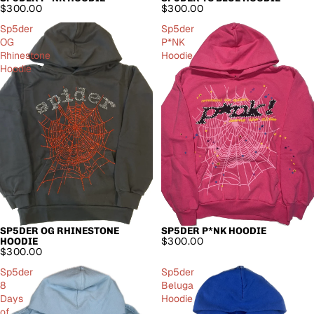
$300.00
$300.00
Sp5der
Sp5der
OG
P*NK
Rhinestone
Hoodie
Hoodie
SP5DER OG RHINESTONE
SP5DER P*NK HOODIE
$300.00
HOODIE
$300.00
Sp5der
Sp5der
8
Beluga
Days
Hoodie
of