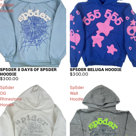
Sp5der
Hoodie
SP5DER 8 DAYS OF SP5DER
SP5DER BELUGA HOODIE
$300.00
HOODIE
$300.00
Sp5der
Sp5der
OG
Wait
Rhinestone
Hoodie
Hoodie