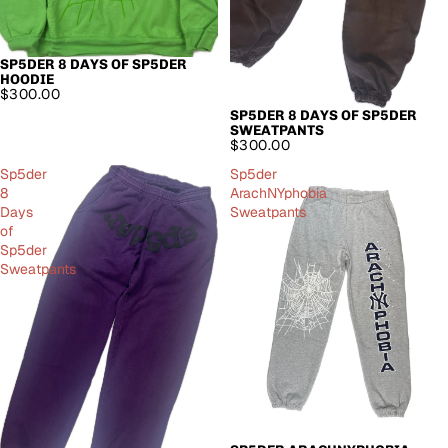
SP5DER 8 DAYS OF SP5DER
AUSVERKAUFT
HOODIE
$300.00
SP5DER 8 DAYS OF SP5DER
SWEATPANTS
$300.00
Sp5der
Sp5der
8
ArachNYphobia
Days
Sweatpants
of
Sp5der
Sweatpants