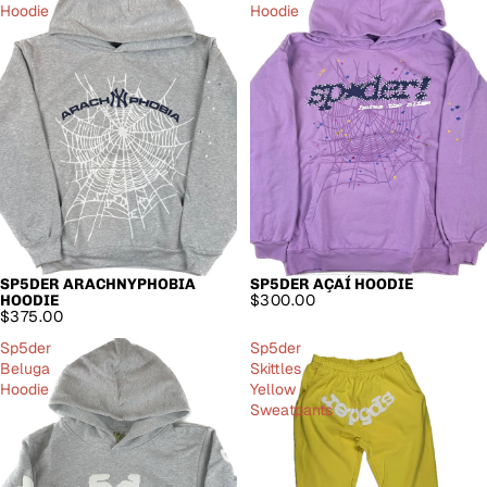
Hoodie
Hoodie
SP5DER ARACHNYPHOBIA
SP5DER AÇAÍ HOODIE
$300.00
HOODIE
$375.00
Sp5der
Sp5der
Beluga
Skittles
Hoodie
Yellow
Sweatpants